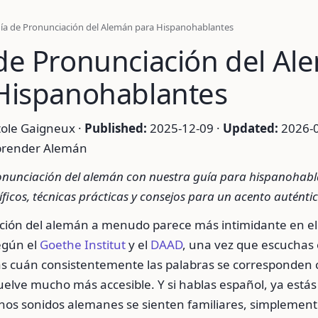
ía de Pronunciación del Alemán para Hispanohablantes
de Pronunciación del Al
Hispanohablantes
ole Gaigneux ·
Published:
2025-12-09 ·
Updated:
2026-0
render Alemán
nunciación del alemán con nuestra guía para hispanohabl
ficos, técnicas prácticas y consejos para un acento auténtic
ción del alemán a menudo parece más intimidante en el
egún el
Goethe Institut
y el
DAAD
, una vez que escuchas e
as cuán consistentemente las palabras se corresponden 
uelve mucho más accesible. Y si hablas español, ya estás
os sonidos alemanes se sienten familiares, simplement