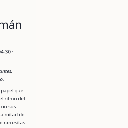
emán
4-30 ·
antes.
o.
 papel que
l ritmo del
con sus
 a mitad de
e necesitas