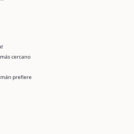
nt
más cercano
emán prefiere