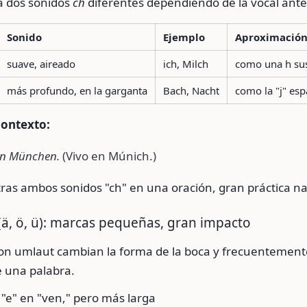
a dos sonidos
ch
diferentes dependiendo de la vocal antes
Sonido
Ejemplo
Aproximació
suave, aireado
ich, Milch
como una h su
más profundo, en la garganta
Bach, Nacht
como la "j" es
contexto:
in München.
(Vivo en Múnich.)
ras ambos sonidos "ch" en una oración, gran práctica na
(ä, ö, ü): marcas pequeñas, gran impacto
con umlaut cambian la forma de la boca y frecuentement
e una palabra.
la "e" en "ven," pero más larga