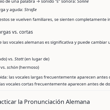
ipio de una palabra → sonido "s" sonora:
Sonne
rga y aguda:
Straße
stos se vuelven familiares, se sienten completamente in
argas vs. cortas
e las vocales alemanas es significativa y puede cambiar
ado) vs.
Statt
(en lugar de)
 vs.
schön
(hermoso)
pida: las vocales largas frecuentemente aparecen antes 
las vocales cortas frecuentemente aparecen antes de do
cticar la Pronunciación Alemana