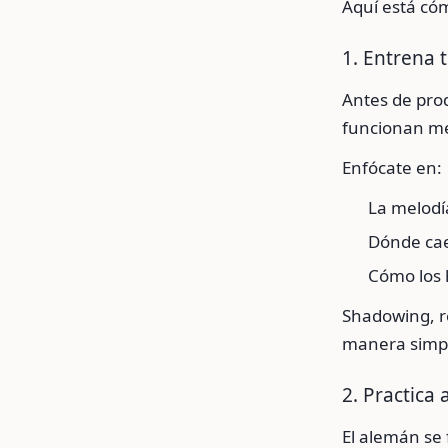
Aquí está cóm
1. Entrena 
Antes de prod
funcionan me
Enfócate en:
La melodí
Dónde cae
Cómo los 
Shadowing, r
manera simpl
2. Practica 
El alemán se 