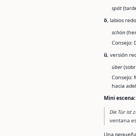
spät
(tard
ö
, labios re
schön
(he
Consejo: D
ü
, versión r
über
(sobr
Consejo: 
hacia ade
Mini escena:
Die Tür ist 
ventana es
Una pequeña 