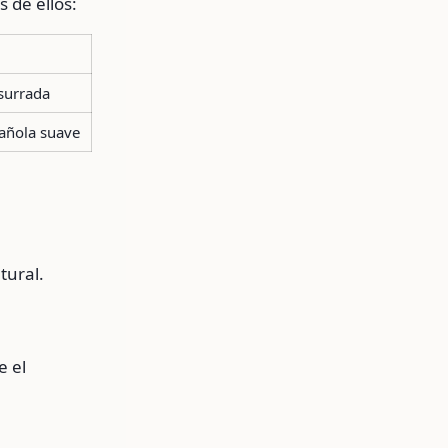
 de ellos:
n
surrada
pañola suave
tural.
e el