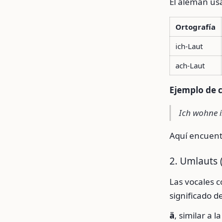
El alemán us
Ortografía
ich-Laut
ach-Laut
Ejemplo de 
Ich wohne 
Aquí encuent
2. Umlauts 
Las vocales 
significado d
ä
, similar a 