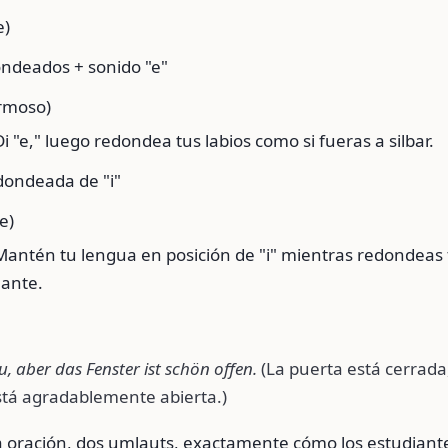
e)
dondeados + sonido "e"
rmoso)
i "e," luego redondea tus labios como si fueras a silbar.
edondeada de "i"
e)
Mantén tu lengua en posición de "i" mientras redondeas 
lante.
zu, aber das Fenster ist schön offen.
(La puerta está cerrada,
tá agradablemente abierta.)
oración, dos umlauts, exactamente cómo los estudiant