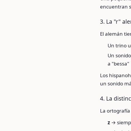
encuentran so
3. La "r" a
El alemán ti
Un trino u
Un sonido 
a "bessa"
Los hispanoh
un sonido más
4. La distinc
La ortografía
z
→ siempr