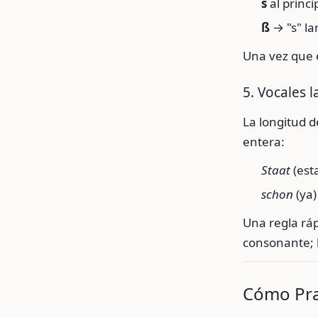
s
al princ
ß
→ "s" la
Una vez que e
5. Vocales l
La longitud d
entera:
Staat
(est
schon
(ya)
Una regla rá
consonante; 
Cómo Pra