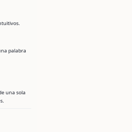
tuitivos.
 una palabra
de una sola
s.