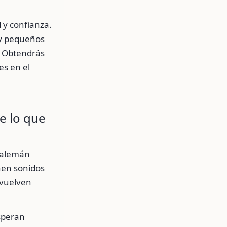
 y confianza.
 y pequeños
. Obtendrás
es en el
e lo que
l alemán
enen sonidos
 vuelven
speran