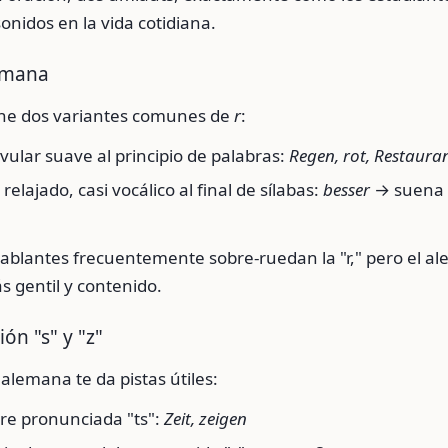
nidos en la vida cotidiana.
lemana
ene dos variantes comunes de
r
:
vular suave al principio de palabras:
Regen, rot, Restaura
relajado, casi vocálico al final de sílabas:
besser
→ suena 
ablantes frecuentemente sobre-ruedan la "r," pero el al
 gentil y contenido.
ión "s" y "z"
 alemana te da pistas útiles:
e pronunciada "ts":
Zeit, zeigen