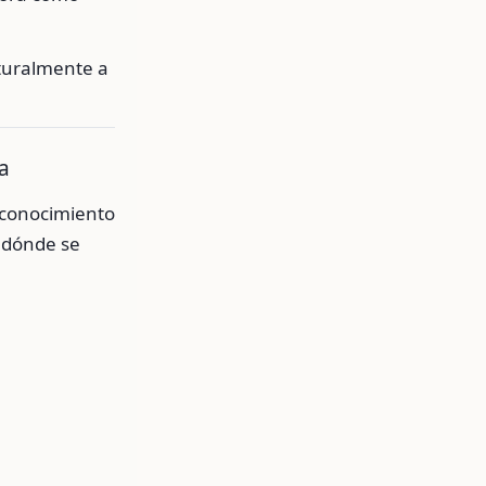
turalmente a
a
reconocimiento
e dónde se