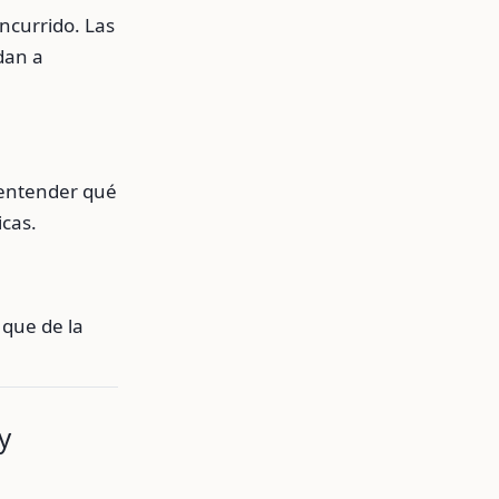
ncurrido. Las
dan a
 entender qué
icas.
que de la
y