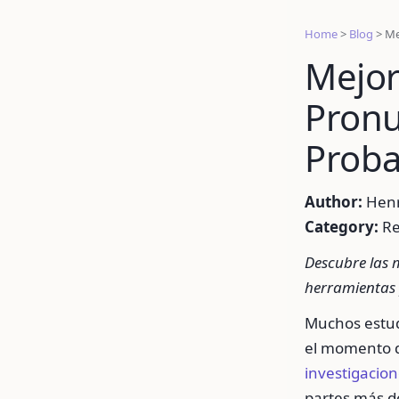
Home
>
Blog
>
Me
Mejor
Pronu
Proba
Author:
Henri
Category:
Re
Descubre las 
herramientas 
Muchos estud
el momento d
investigacio
partes más d