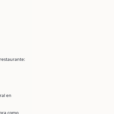
restaurante:
ral en
jora como