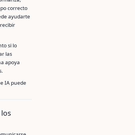
ipo correcto
uede ayudarte
recibir
to si lo
r las
na apoya
s.
de IA puede
 los
comunicarse