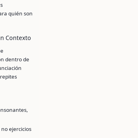
es
para quién son
en Contexto
de
ón dentro de
unciación
repites
consonantes,
 no ejercicios