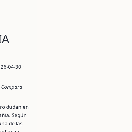
IA
26-04-30 ·
A. Compara
ero dudan en
pañía. Según
una de las
onfianza,