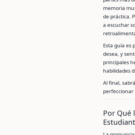
memoria musc
de práctica. 
a escuchar so
retroalimenta
Esta guía es 
desea, y sen
principales 
habilidades d
Al final, sab
perfeccionar
Por Qué 
Estudian
La pronunciac