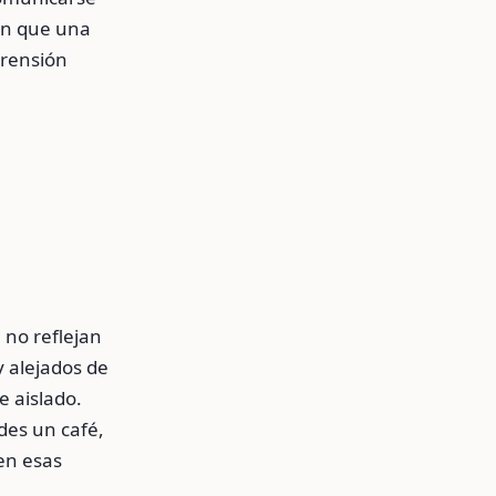
n que una
prensión
 no reflejan
y alejados de
e aislado.
des un café,
en esas