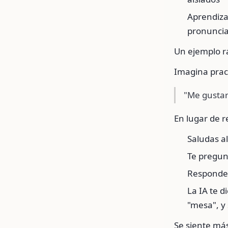
Aprendiza
pronuncia
Un ejemplo r
Imagina pract
"Me gustar
En lugar de 
Saludas al
Te pregun
Respondes
La IA te d
"mesa", y 
Se siente má