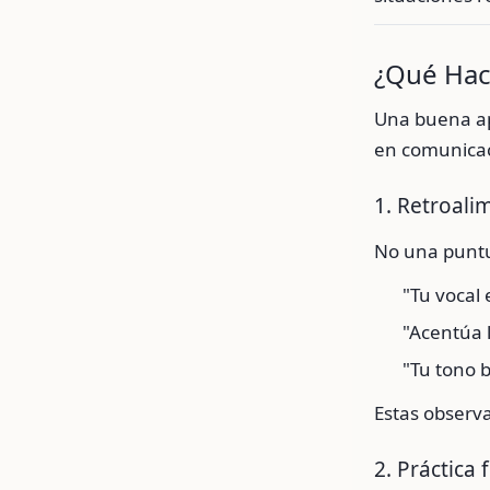
¿Qué Hac
Una buena ap
en comunicaci
1. Retroali
No una puntu
"Tu vocal
"Acentúa 
"Tu tono 
Estas observ
2. Práctica