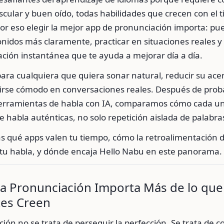
ular y buen oído, todas habilidades que crecen con el t
Por eso elegir la mejor app de pronunciación importa: p
nidos más claramente, practicar en situaciones reales y 
ción instantánea que te ayuda a mejorar día a día.
para cualquiera que quiera sonar natural, reducir su acen
tirse cómodo en conversaciones reales. Después de proba
herramientas de habla con IA, comparamos cómo cada u
e habla auténticas, no solo repetición aislada de palabra
rás qué apps valen tu tiempo, cómo la retroalimentación 
 tu habla, y dónde encaja Hello Nabu en este panorama.
la Pronunciación Importa Más de lo que
tes Creen
ión no se trata de perseguir la perfección. Se trata de 