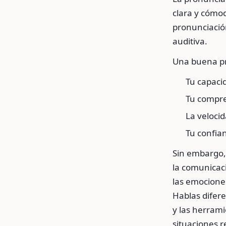
clara y cómo
pronunciació
auditiva.
Una buena pr
Tu capaci
Tu compre
La velocid
Tu confia
Sin embargo,
la comunicaci
las emociones
Hablas difere
y las herram
situaciones r