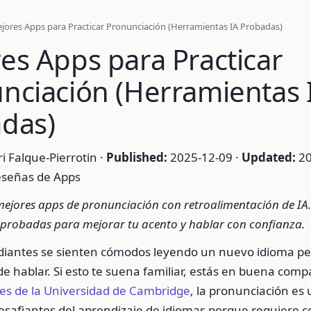
jores Apps para Practicar Pronunciación (Herramientas IA Probadas)
es Apps para Practicar
nciación (Herramientas 
das)
 Falque-Pierrotin ·
Published:
2025-12-09 ·
Updated:
20
señas de Apps
mejores apps de pronunciación con retroalimentación de I
probadas para mejorar tu acento y hablar con confianza.
iantes se sienten cómodos leyendo un nuevo idioma p
e hablar. Si esto te suena familiar, estás en buena com
nes de la Universidad de Cambridge
, la pronunciación es 
esafiantes del aprendizaje de idiomas porque requiere c