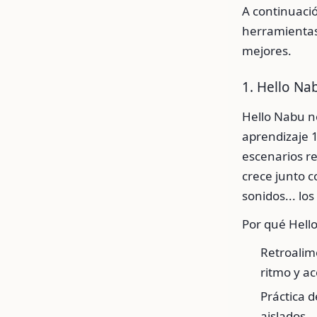
A continuaci
herramientas 
mejores.
1. Hello Na
Hello Nabu n
aprendizaje 
escenarios r
crece junto c
sonidos... los
Por qué Hell
Retroalim
ritmo y a
Práctica d
aislados