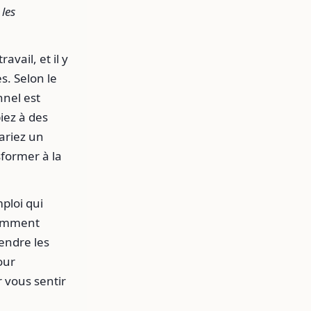
les
vail, et il y
s. Selon le
nnel est
iez à des
ariez un
sformer à la
ploi qui
comment
endre les
our
r vous sentir