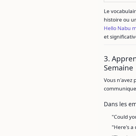
Le vocabulair
histoire ou u
Hello Nabu m
et significativ
3. Appren
Semaine
Vous n'avez p
communiquer 
Dans les em
"Could you
"Here's a