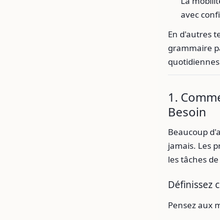
La mobili
avec conf
En d'autres t
grammaire parf
quotidiennes 
1. Comme
Besoin
Beaucoup d'ap
jamais. Les p
les tâches d
Définissez 
Pensez aux m