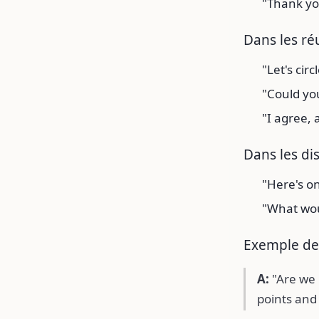
"Thank yo
Dans les ré
"Let's circ
"Could yo
"I agree, 
Dans les di
"Here's on
"What woul
Exemple de
A:
"Are we 
points and 