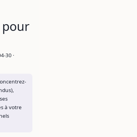
 pour
4-30 ·
concentrez-
ndus),
 ses
és à votre
nels