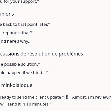
u for your support."
unions
le back to that point later."
u rephrase that?"
and here's why..."
scussions de résolution de problèmes
e possible solution."
d happen if we tried...?"
 mini-dialogue
ready to send the client update?"
B:
"Almost. I'm reviewin
will send it in 10 minutes."