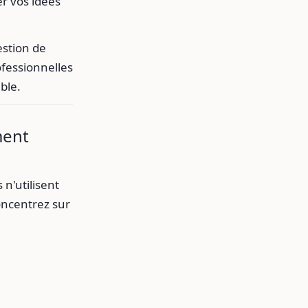
r vos idées
estion de
rofessionnelles
ble.
ment
n'utilisent
oncentrez sur