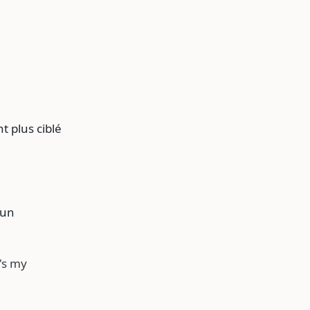
t plus ciblé
'un
's my