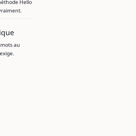
méthode Hello
 vraiment.
tique
e mots au
 exige.