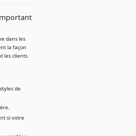
 Important
me dans les
ent la façon
 les clients
styles de
ière.
nt si votre