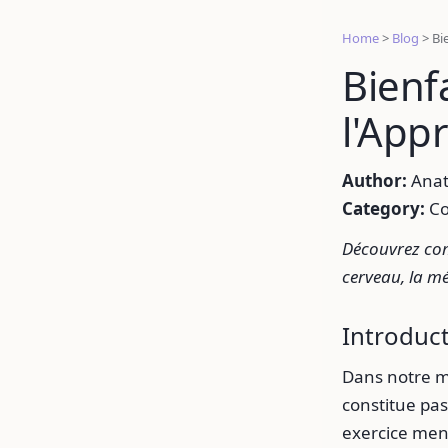
Home
>
Blog
>
Bi
Bienfa
l'App
Author:
Anat
Category:
Co
Découvrez com
cerveau, la mé
Introduc
Dans notre m
constitue pa
exercice ment