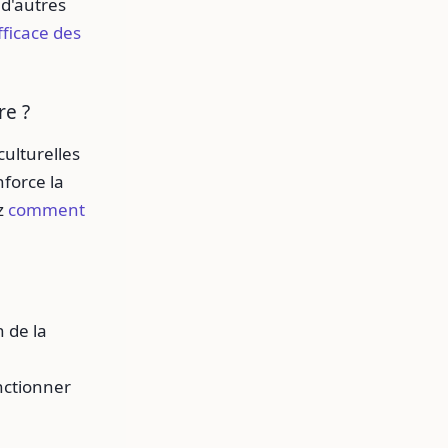
 d'autres
fficace des
re ?
ulturelles
force la
z
comment
 de la
onctionner