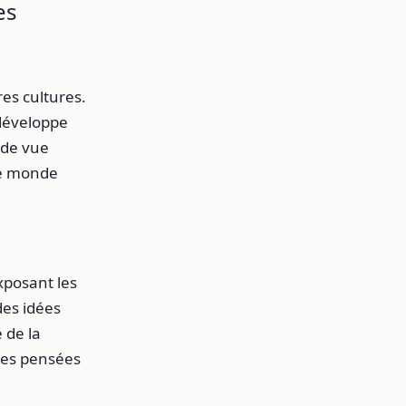
es
res cultures.
 développe
 de vue
re monde
xposant les
des idées
 de la
 des pensées