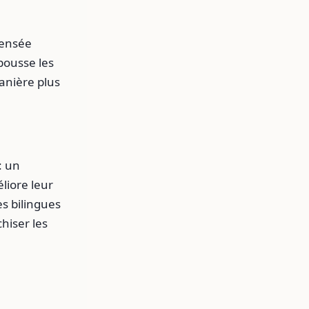
pensée
pousse les
anière plus
: un
liore leur
es bilingues
hiser les