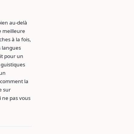
bien au-delà
e meilleure
hes à la fois,
es langues
oit pour un
guistiques
 un
r comment la
e sur
i ne pas vous