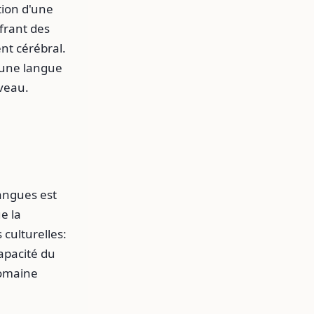
ition d'une
frant des
nt cérébral.
 une langue
rveau.
langues est
e la
 culturelles:
apacité du
domaine