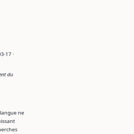
3-17 ·
ent du
 langue ne
uissant
cherches