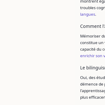
montrent égal
troubles cogni
langues
.
Comment l'a
Mémoriser du
constitue un 
capacité du c
enrichir son
Le bilingui
Oui, des étud
démence de p
l'apprentissa
plus effica