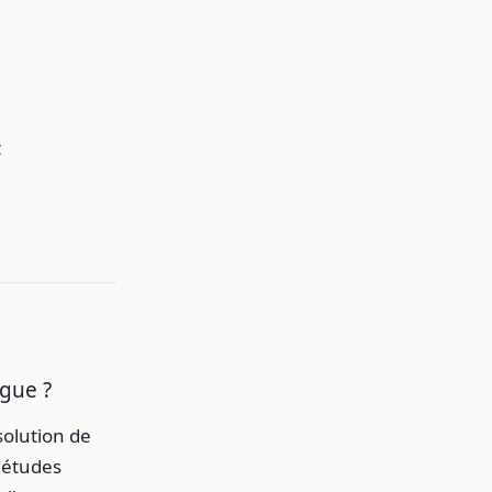
t
ngue ?
solution de
s études