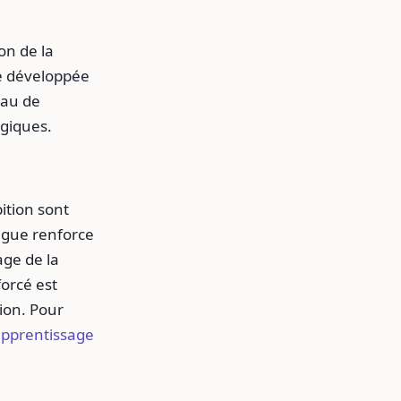
on de la
ve développée
eau de
giques.
bition sont
angue renforce
age de la
forcé est
ion. Pour
'apprentissage