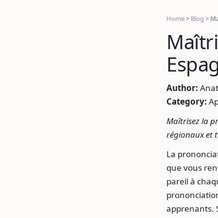
Home
>
Blog
>
Ma
Maîtr
Espa
Author:
Anat
Category:
Ap
Maîtrisez la p
régionaux et t
La prononciat
que vous ren
pareil à chaq
prononciation
apprenants. 