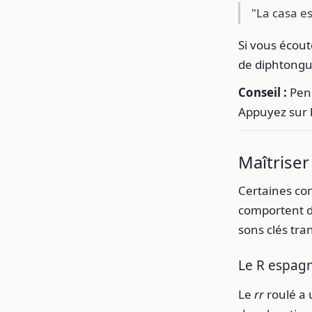
"La casa est
Si vous écout
de diphtongue
Conseil :
Pens
Appuyez sur le
Maîtriser
Certaines co
comportent d
sons clés tra
Le R espagn
Le
rr
roulé a 