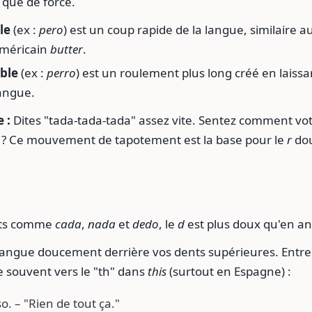
 que de force.
le
(ex :
pero
) est un coup rapide de la langue, similaire a
américain
butter
.
ble
(ex :
perro
) est un roulement plus long créé en laissant
langue.
 :
Dites "tada-tada-tada" assez vite. Sentez comment vo
is ? Ce mouvement de tapotement est la base pour le
r
dou
ots comme
cada
,
nada
et
dedo
, le
d
est plus doux qu'en an
langue doucement derrière vos dents supérieures. Entre 
 souvent vers le "th" dans
this
(surtout en Espagne) :
. – "Rien de tout ça."