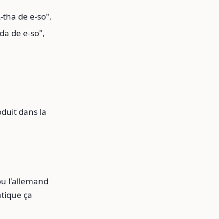
tha de e-so".
da de e-so",
oduit dans la
ou l'allemand
atique ça