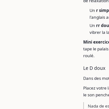
de relaxation
Un
r simp
l'anglais 
Un
rr dou
vibrer la 
Mini exercice
tape le pala
roulé.
Le D doux
Dans des m
Placez votre 
le son penche
Nada de eso