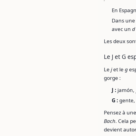
En Espagn
Dans une 
avec un
d
Les deux sont
Le J et G e
Le
j
et le
g
esp
gorge :
J :
jamón, j
G :
gente, 
Pensez à une
Bach
. Cela p
devient auto