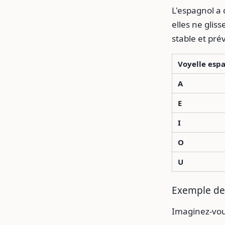
L'espagnol a c
elles ne glis
stable et prév
Voyelle esp
A
E
I
O
U
Exemple de 
Imaginez-vou