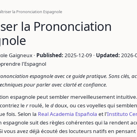
îtriser la Prononciation Espagnole
iser la Prononciation
gnole
ole Gaigneux ·
Published:
2025-12-09 ·
Updated:
2026-0
prendre l'Espagnol
rononciation espagnole avec ce guide pratique. Sons clés, a
echniques pour parler avec clarté et confiance.
ion espagnole peut sembler merveilleusement intuitive..
contriez le
r
roulé, le
d
doux, ou ces voyelles qui semble
ue fois. Selon la
Real Academia Española
et l'
Instituto Ce
 espagnole suit des règles cohérentes qui la rendent ac
Si vous avez déjà écouté des locuteurs natifs en pensa