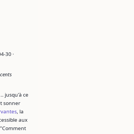
4-30 ·
ccents
. jusqu'à ce
nt sonner
rvantes
, la
cessible aux
nt "Comment