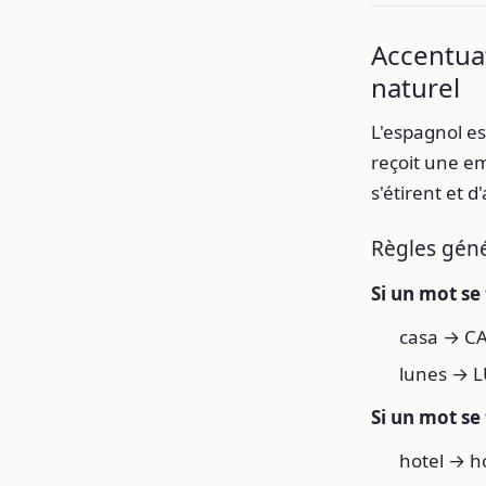
Accentuat
naturel
L'espagnol es
reçoit une em
s'étirent et d
Règles gén
Si un mot se
casa → CA
lunes → L
Si un mot se
hotel → h