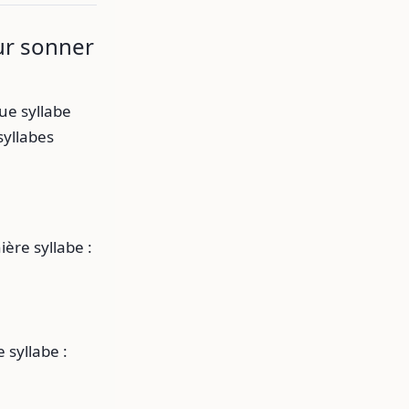
ur sonner
ue syllabe
syllabes
ière syllabe :
 syllabe :