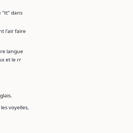
u "tt" dans
 l'air faire
tre langue
x et le
rr
glais.
les voyelles,