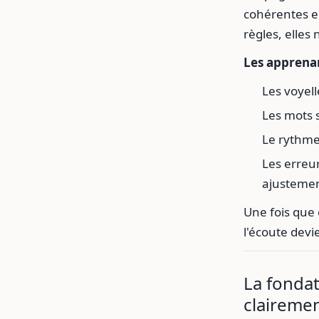
cohérentes e
règles, elles
Les apprenan
Les voyel
Les mots 
Le rythme
Les erreu
ajustemen
Une fois que 
l'écoute devi
La fondat
claireme