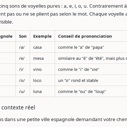
inq sons de voyelles pures : a, e, i, o, u. Contrairement à 
sent pas ou ne se plient pas selon le mot. Chaque voyelle
isible.
agnole
Son
Exemple
Conseil de prononciation
/a/
casa
comme le "a" de "papa"
/e/
mesa
similaire au "é" de "été", mais plus c
/i/
vino
comme le "i" de "vie"
/o/
loco
un "o" rond et stable
/u/
luna
comme le "ou" de "loup"
contexte réel
s dans une petite ville espagnole demandant votre chem