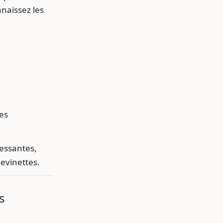
naissez les
es
ressantes,
devinettes.
s