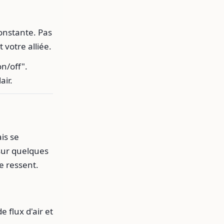
onstante. Pas
 votre alliée.
n/off".
air.
is se
sur quelques
e ressent.
 flux d'air et