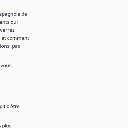
.
espagnole de
ants qui
 verrez
r, et comment
ions, pas
 vous.
it d'être
 plus