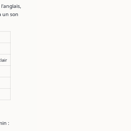
l'anglais,
 a un son
lair
in :