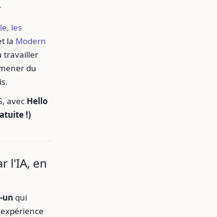
r
le, les
t la
Modern
 travailler
 amener du
s.
5, avec
Hello
tuite !)
 l'IA, en
n-un
qui
e expérience