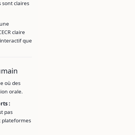
 sont claires
 une
ECR claire
interactif que
humain
e où des
ion orale.
rts :
st pas
ux plateformes