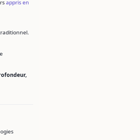
urs
appris en
raditionnel.
re
profondeur,
logies