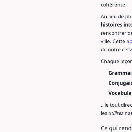
cohérente.
Au lieu de ph
histoires int
rencontrer de
ville. Cette
ap
de notre cer
Chaque leçon
Grammai
Conjugai
Vocabula
…le tout dire
les
utilisez
nat
Ce qui rend