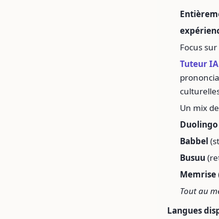
Entièreme
expérien
Focus sur
Tuteur IA
prononciat
culturelle
Un mix de
Duolingo
Babbel
(s
Busuu
(re
Memrise
Tout au m
Langues disp