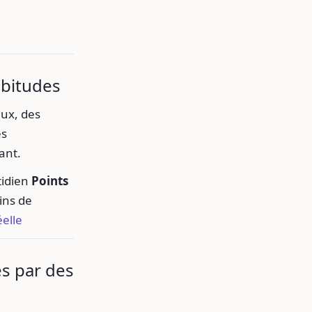
abitudes
aux, des
es
ant.
tidien
Points
ns de
elle
es par des