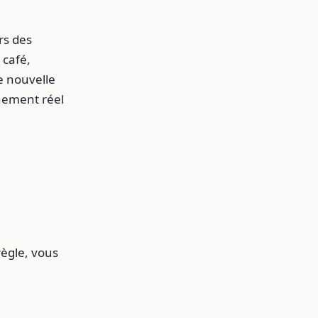
rs des
café,
e nouvelle
nement réel
règle, vous