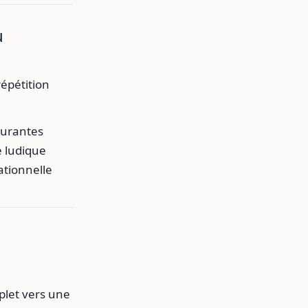
u
épétition
ourantes
e ludique
ationnelle
plet vers une