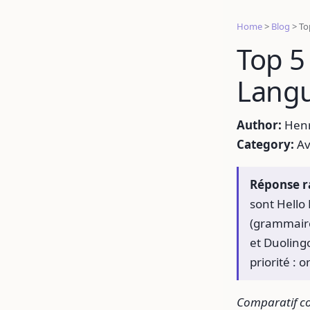
Home
>
Blog
>
To
Top 5
Langu
Author:
Henri
Category:
Av
Réponse r
sont Hello 
(grammaire 
et Duoling
priorité : 
Comparatif co