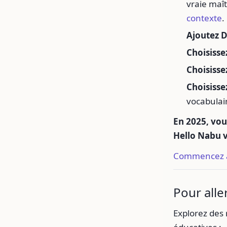
vraie maî
contexte
.
Ajoutez 
Choisisse
Choisisse
Choisiss
vocabulai
En 2025, vous
Hello Nabu vo
Commencez à
Pour aller
Explorez des 