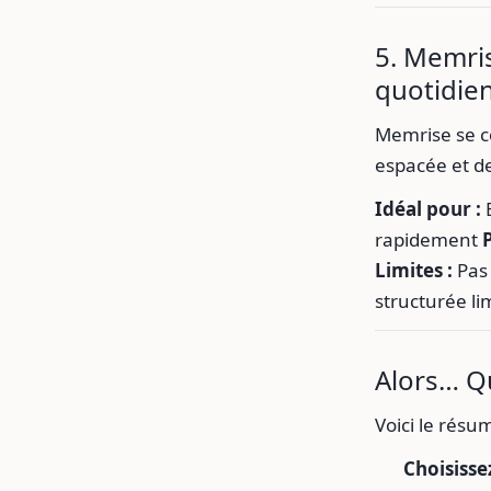
5. Memris
quotidie
Memrise se co
espacée et de
Idéal pour :
E
rapidement
P
Limites :
Pas 
structurée li
Alors… Qu
Voici le résu
Choisiss