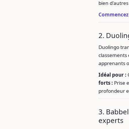
bien d'autre
Commencez 
2. Duolin
Duolingo tran
classements e
apprenants o
Idéal pour :
C
forts :
Prise 
profondeur e
3. Babbel
experts