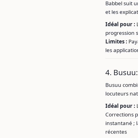
Babbel suit u
et les explic
Idéal pour :
L
progression 
Limites :
Paya
les applicat
4. Busuu
Busuu combi
locuteurs nat
Idéal pour :
L
Corrections p
instantané ; 
récentes