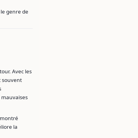
 le genre de
tour. Avec les
nt souvent
s
s mauvaises
a montré
liore la