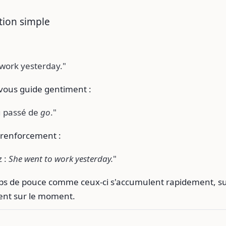
ation simple
 work yesterday."
 vous guide gentiment :
u passé de
go
."
 renforcement :
 :
She went to work yesterday.
"
ups de pouce comme ceux-ci s'accumulent rapidement, s
sent sur le moment.