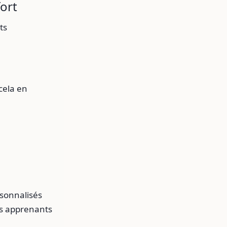
ort
ts
cela en
rsonnalisés
es apprenants