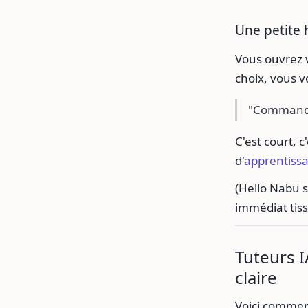
Une petite h
Vous ouvrez v
choix, vous v
"Commandez
C'est court, c
d'
apprentiss
(Hello Nabu s
immédiat tis
Tuteurs I
claire
Voici comment