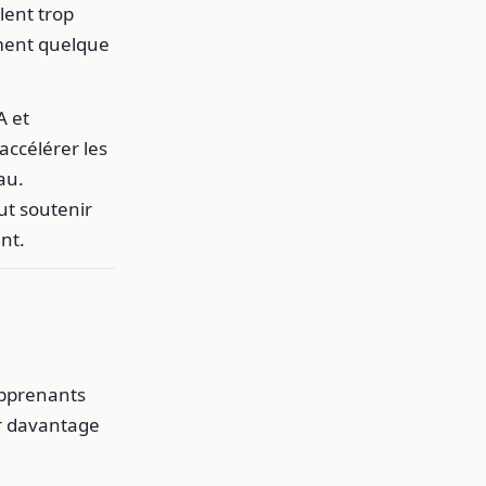
lent trop
ement quelque
A et
accélérer les
au.
ut soutenir
nt.
apprenants
ir davantage