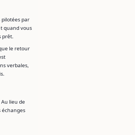
 pilotées par
ant quand vous
 prêt.
que le retour
est
ons verbales,
s.
. Au lieu de
ts échanges