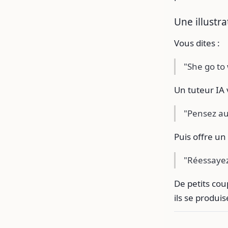
Une illustr
Vous dites :
"She go to
Un tuteur IA
"Pensez a
Puis offre un
"Réessayez
De petits co
ils se produi