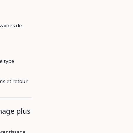
izaines de
le type
ns et retour
image plus
prentissage