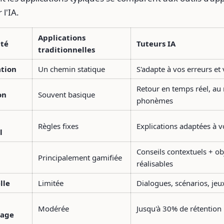
 l'IA.
Applications
ité
Tuteurs IA
traditionnelles
ation
Un chemin statique
S'adapte à vos erreurs et
Retour en temps réel, au
on
Souvent basique
phonèmes
Règles fixes
Explications adaptées à v
l
Conseils contextuels + obj
Principalement gamifiée
réalisables
lle
Limitée
Dialogues, scénarios, jeu
Modérée
Jusqu'à 30% de rétention 
sage