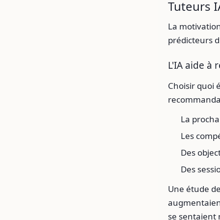
Tuteurs I
La motivation
prédicteurs d
L'IA aide à
Choisir quoi 
recommandan
La procha
Les compé
Des object
Des sessi
Une étude de
augmentaient
se sentaient