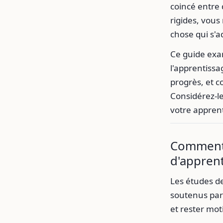
coincé entre 
rigides, vou
chose qui s'a
Ce guide exam
l'apprentissa
progrès, et c
Considérez-le
votre appren
Comment 
d'appren
Les études d
soutenus par 
et rester mot