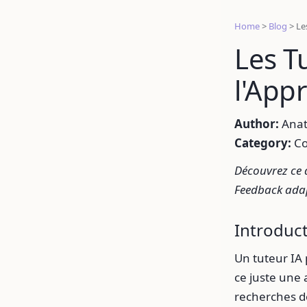
Home
>
Blog
>
Le
Les T
l'App
Author:
Anat
Category:
Co
Découvrez ce q
Feedback adap
Introduc
Un tuteur IA 
ce juste une
recherches d