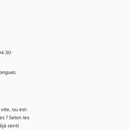
4-30 ·
langues.
vite, ou est-
s ? Selon les
éjà senti