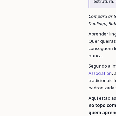
estrutura,
Compara as 5 
Duolingo, Babb
Aprender lín
Quer queiras 
conseguem le
nunca.
Segundo a in
Association
,
tradicionais
padronizadas
Aqui estão a
no topo como
quem aprend