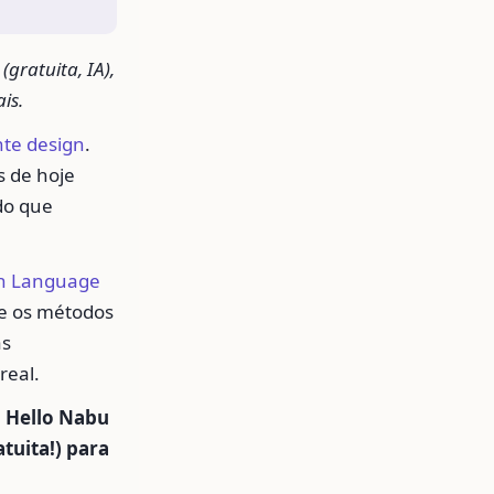
gratuita, IA),
is.
nte design
.
s de hoje
do que
n Language
e os métodos
as
real.
a
Hello Nabu
tuita!) para