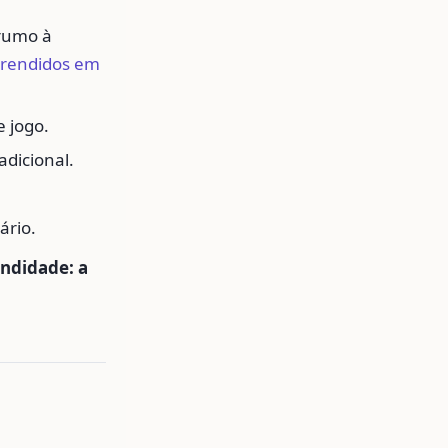
 rumo à
rendidos em
e jogo.
dicional.
ário.
undidade: a