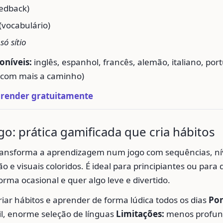
edback)
(vocabulário)
ó sítio
oníveis:
inglês, espanhol, francês, alemão, italiano, por
(com mais a caminho)
render gratuitamente
go: prática gamificada que cria hábitos
ransforma a aprendizagem num jogo com sequências, nív
ção e visuais coloridos. É ideal para principiantes ou par
rma ocasional e quer algo leve e divertido.
riar hábitos e aprender de forma lúdica todos os dias
Pon
il, enorme seleção de línguas
Limitações:
menos profun