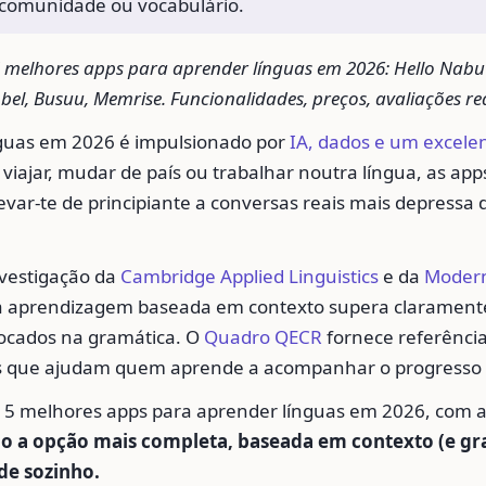
 comunidade ou vocabulário.
melhores apps para aprender línguas em 2026: Hello Nabu (
el, Busuu, Memrise. Funcionalidades, preços, avaliações rea
guas em 2026 é impulsionado por
IA, dados e um excele
viajar, mudar de país ou trabalhar noutra língua, as app
var-te de principiante a conversas reais mais depressa 
vestigação da
Cambridge Applied Linguistics
e da
Moder
 a aprendizagem baseada em contexto supera clarament
 focados na gramática. O
Quadro QECR
fornece referênci
 que ajudam quem aprende a acompanhar o progresso 
s 5 melhores apps para aprender línguas em 2026, com 
 a opção mais completa, baseada em contexto (e gra
e sozinho.