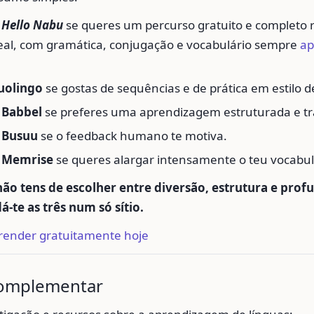
a
Hello Nabu
se queres um percurso gratuito e completo
real, com gramática, conjugação e vocabulário sempre
ap
uolingo
se gostas de sequências e de prática em estilo d
 Babbel
se preferes uma aprendizagem estruturada e tra
a Busuu
se o feedback humano te motiva.
a Memrise
se queres alargar intensamente o teu vocabul
não tens de escolher entre diversão, estrutura e prof
á-te as três num só sítio.
ender gratuitamente hoje
complementar