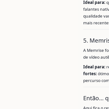
Ideal para:
q
falantes nati
qualidade va
mais recente
5. Memris
A Memrise fo
de vídeo autê
Ideal para:
r
fortes:
ótimo
percurso com
Então… q
Aqui fica o r