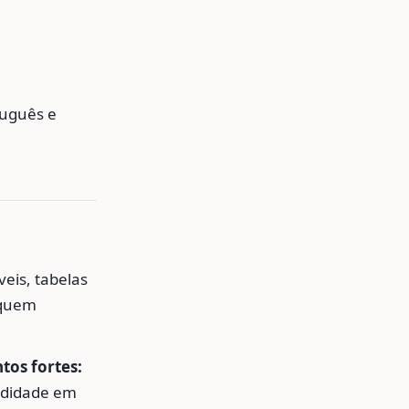
tuguês e
eis, tabelas
a quem
tos fortes:
didade em