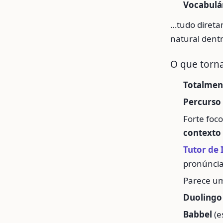
Vocabulá
…tudo direta
natural dentr
O que torna
Totalmen
Percurso
Forte foc
contexto
Tutor de 
pronúncia
Parece um
Duolingo
Babbel
(e