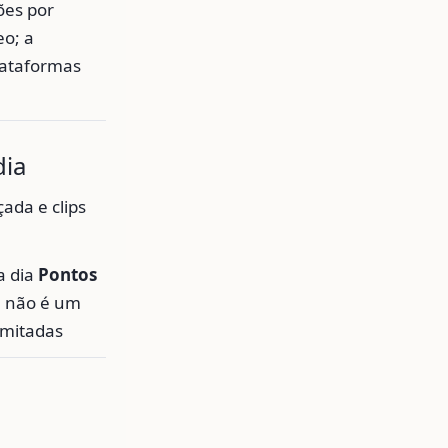
ões por
eo; a
lataformas
dia
ada e clips
a dia
Pontos
:
não é um
imitadas