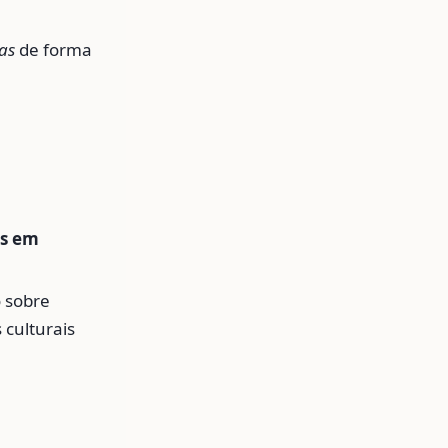
as
de forma
os em
 sobre
 culturais