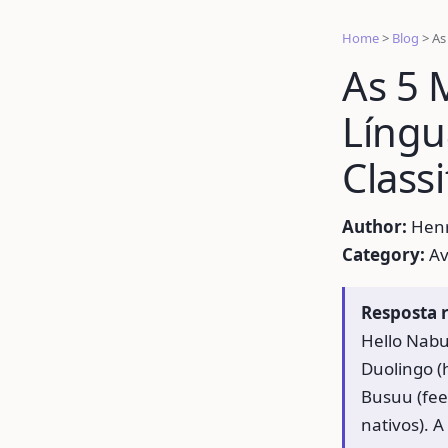
Home
>
Blog
>
As
As 5 
Língu
Classi
Author:
Henri
Category:
Av
Resposta 
Hello Nabu
Duolingo (
Busuu (fee
nativos). A