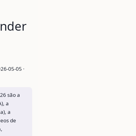
ender
26-05-05 ·
26 são a
), a
a), a
deos de
a,