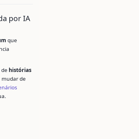
da por IA
-um
que
ncia
s de
histórias
s, mudar de
nários
ua.