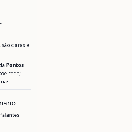
r
 são claras e
ada
Pontos
de cedo;
rnas
umano
falantes