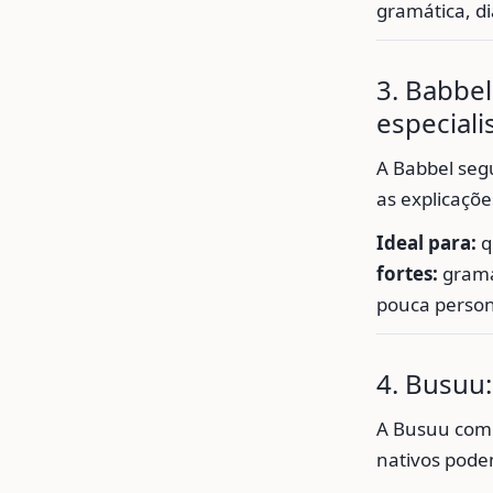
gramática, d
3. Babbel
especiali
A Babbel segu
as explicaçõe
Ideal para:
q
fortes:
gramá
pouca person
4. Busuu
A Busuu com
nativos podem