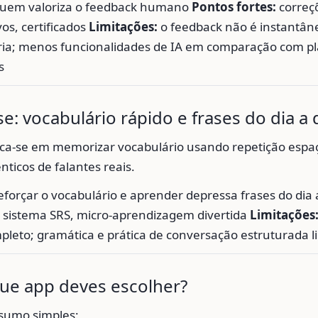
uem valoriza o feedback humano
Pontos fortes:
correç
vos, certificados
Limitações:
o feedback não é instantân
ria; menos funcionalidades de IA em comparação com p
s
e: vocabulário rápido e frases do dia a 
ca-se em memorizar vocabulário usando repetição espaç
nticos de falantes reais.
eforçar o vocabulário e aprender depressa frases do dia 
 sistema SRS, micro-aprendizagem divertida
Limitações
pleto; gramática e prática de conversação estruturada l
ue app deves escolher?
esumo simples: