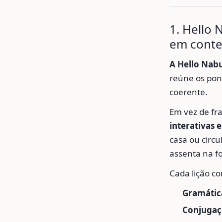
1. Hello 
em conte
A Hello Nabu
reúne os pon
coerente.
Em vez de fr
interativas e
casa ou circu
assenta na f
Cada lição c
Gramátic
Conjugaç