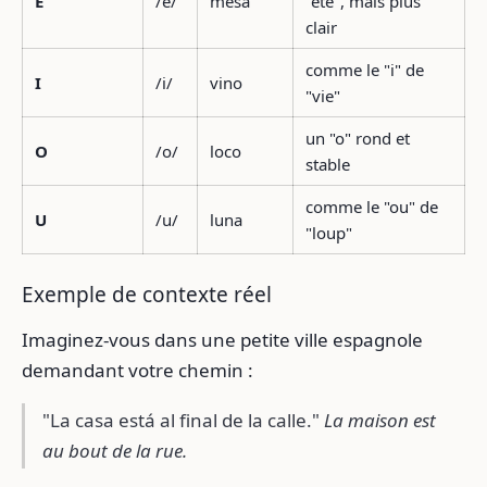
E
/e/
mesa
"été", mais plus
clair
comme le "i" de
I
/i/
vino
"vie"
un "o" rond et
O
/o/
loco
stable
comme le "ou" de
U
/u/
luna
"loup"
Exemple de contexte réel
Imaginez-vous dans une petite ville espagnole
demandant votre chemin :
"La casa está al final de la calle."
La maison est
au bout de la rue.